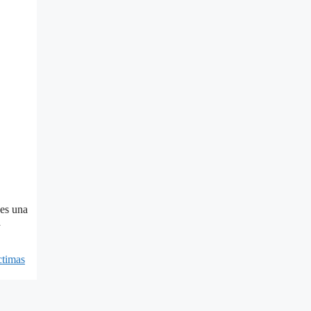
 es una
a
ctimas