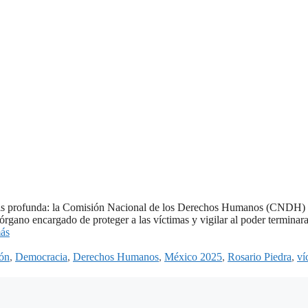
crisis profunda: la Comisión Nacional de los Derechos Humanos (CNDH)
órgano encargado de proteger a las víctimas y vigilar al poder terminar
ás
ión
,
Democracia
,
Derechos Humanos
,
México 2025
,
Rosario Piedra
,
ví