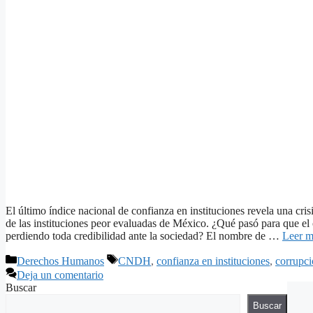
El último índice nacional de confianza en instituciones revela una 
de las instituciones peor evaluadas de México. ¿Qué pasó para que el 
perdiendo toda credibilidad ante la sociedad? El nombre de …
Leer m
Derechos Humanos
CNDH
,
confianza en instituciones
,
corrupc
Deja un comentario
Buscar
Buscar