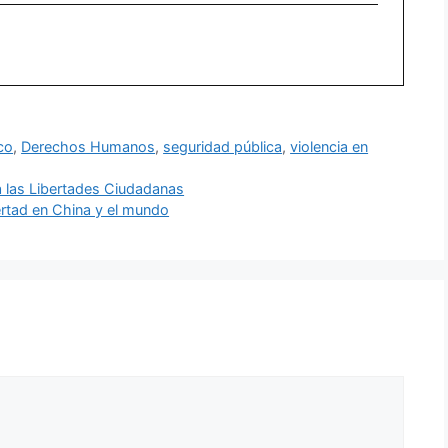
co
,
Derechos Humanos
,
seguridad pública
,
violencia en
a las Libertades Ciudadanas
ertad en China y el mundo