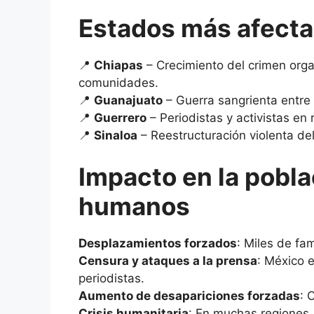
Estados más afectad
📍
Chiapas
– Crecimiento del crimen org
comunidades.
📍
Guanajuato
– Guerra sangrienta entre g
📍
Guerrero
– Periodistas y activistas en 
📍
Sinaloa
– Reestructuración violenta de
Impacto en la pobl
humanos
Desplazamientos forzados
: Miles de fam
Censura y ataques a la prensa
: México 
periodistas.
Aumento de desapariciones forzadas
: 
Crisis humanitaria
: En muchas regiones, 