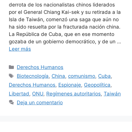
derrota de los nacionalistas chinos liderados
por el General Chiang Kai-sek y su retirada a la
Isla de Taiwán, comenzó una saga que aún no
ha sido resuelta por la fracturada nación china.
La República de Cuba, que en ese momento
gozaba de un gobierno democrático, y de un …
Leer más
Derechos Humanos
Biotecnología
,
China
,
comunismo
,
Cuba
,
Derechos Humanos
,
Espionaje
,
Geopolítica
,
Libertad
,
ONU
,
Regímenes autoritarios
,
Taiwán
Deja un comentario